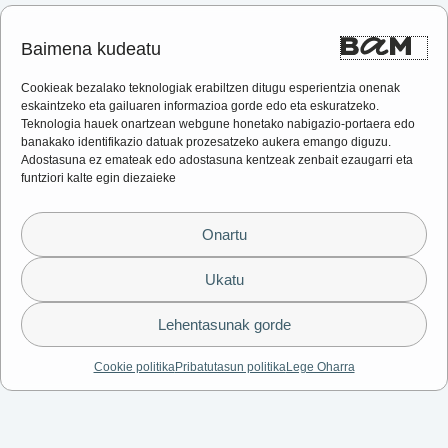
Baimena kudeatu
Cookieak bezalako teknologiak erabiltzen ditugu esperientzia onenak
eskaintzeko eta gailuaren informazioa gorde edo eta eskuratzeko.
Teknologia hauek onartzean webgune honetako nabigazio-portaera edo
banakako identifikazio datuak prozesatzeko aukera emango diguzu.
Adostasuna ez emateak edo adostasuna kentzeak zenbait ezaugarri eta
funtziori kalte egin diezaieke
Onartu
Ukatu
Lehentasunak gorde
Cookie politika
Pribatutasun politika
Lege Oharra