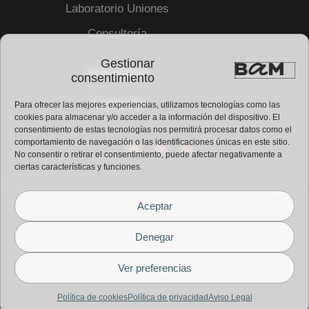
Laboratorio Uniones
Consultoría
Gestionar
Actualidad
consentimiento
Contacto
Para ofrecer las mejores experiencias, utilizamos tecnologías como las
cookies para almacenar y/o acceder a la información del dispositivo. El
consentimiento de estas tecnologías nos permitirá procesar datos como el
comportamiento de navegación o las identificaciones únicas en este sitio.
No consentir o retirar el consentimiento, puede afectar negativamente a
ciertas características y funciones.
Aceptar
Aviso legal
Política de privacidad
Denegar
Política de cookies
Ver preferencias
© Copyright 2026 – BaM Center
Política de cookies
Política de privacidad
Aviso Legal